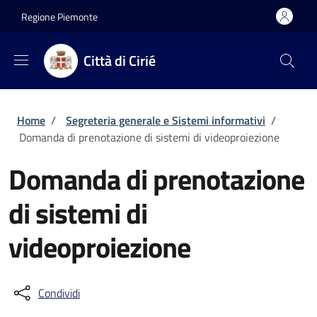
Salta al contenuto principale
Skip to footer content
Regione Piemonte
Città di Cirié
Briciole di pane
Home
/
Segreteria generale e Sistemi informativi
/
Domanda di prenotazione di sistemi di videoproiezione
Domanda di prenotazione
di sistemi di
videoproiezione
Condividi