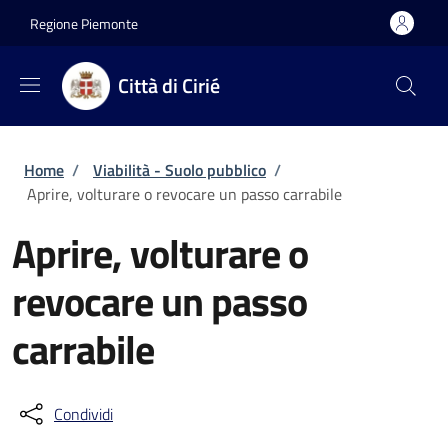
Salta al contenuto principale
Skip to footer content
Regione Piemonte
Città di Cirié
Briciole di pane
Home
/
Viabilità - Suolo pubblico
/
Aprire, volturare o revocare un passo carrabile
Aprire, volturare o
revocare un passo
carrabile
Condividi