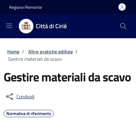
Salta al contenuto principale
Skip to footer content
Regione Piemonte
Città di Cirié
Briciole di pane
Home
/
Altre pratiche edilizie
/
Gestire materiali da scavo
Gestire materiali da scavo
Condividi
Normativa di riferimento