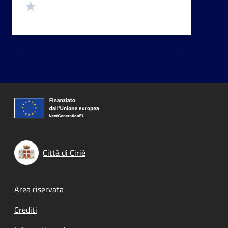
Valuta 1 stelle su 5
Città di Cirié
Footer menu
Area riservata
Crediti