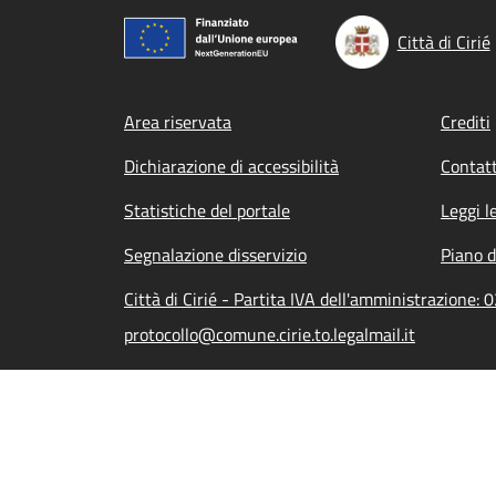
Città di Cirié
Footer menu
Area riservata
Crediti
Dichiarazione di accessibilità
Contatt
Statistiche del portale
Leggi l
Segnalazione disservizio
Piano d
Città di Cirié - Partita IVA dell'amministrazione
protocollo@comune.cirie.to.legalmail.it