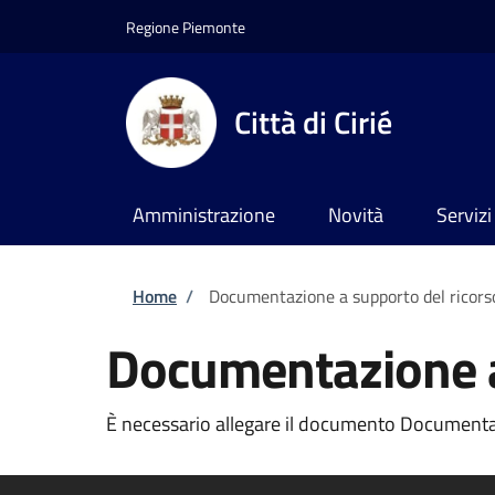
Salta al contenuto principale
Skip to footer content
Regione Piemonte
Città di Cirié
Amministrazione
Novità
Servizi
Briciole di pane
Home
/
Documentazione a supporto del ricors
Documentazione a
È necessario allegare il documento Documentazi