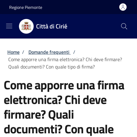
Salta al contenuto principale
Skip to footer content
Regione Piemonte
Città di Cirié
Briciole di pane
Home
/
Domande frequenti
/
Come apporre una firma elettronica? Chi deve firmare?
Quali documenti? Con quale tipo di firma?
Come apporre una firma
elettronica? Chi deve
firmare? Quali
documenti? Con quale