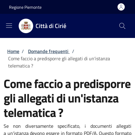
Salta al contenuto principale
Skip to footer content
Regione Piemonte
Città di Cirié
Briciole di pane
Home
/
Domande frequenti
/
Come faccio a predisporre gli allegati di un'istanza
telematica ?
Come faccio a predisporre
gli allegati di un'istanza
telematica ?
Se non diversamente specificato, i documenti allegati
a un'istanza devono essere in formato PDF/A. Questo formato