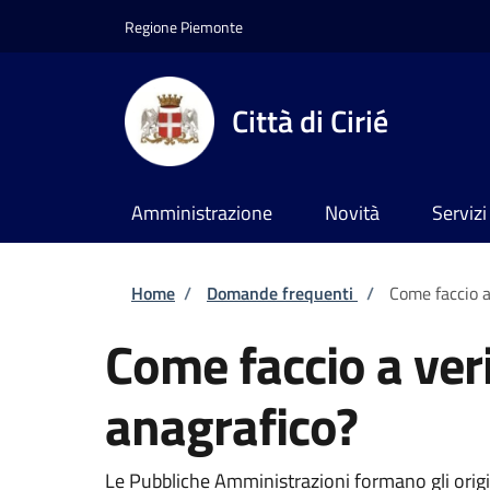
Salta al contenuto principale
Skip to footer content
Regione Piemonte
Città di Cirié
Amministrazione
Novità
Servizi
Briciole di pane
Home
/
Domande frequenti
/
Come faccio a 
Come faccio a verif
anagrafico?
Le Pubbliche Amministrazioni formano gli original