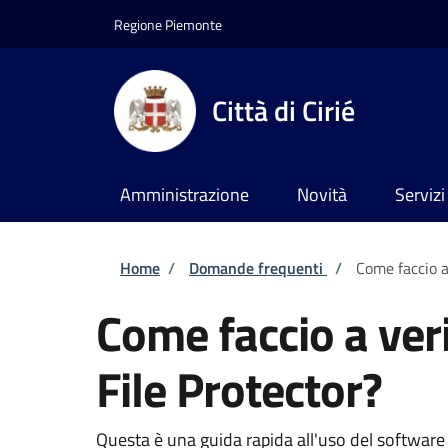
Salta al contenuto principale
Skip to footer content
Regione Piemonte
Città di Cirié
Amministrazione
Novità
Servizi
Briciole di pane
Home
/
Domande frequenti
/
Come faccio a
Come faccio a ver
File Protector?
Questa è una guida rapida all'uso del software D