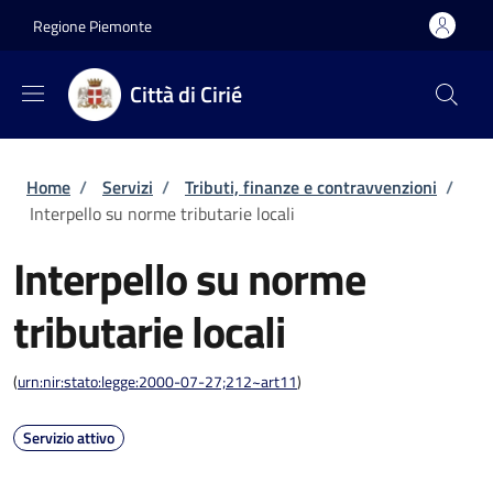
Salta al contenuto principale
Skip to footer content
Regione Piemonte
Città di Cirié
Briciole di pane
Home
/
Servizi
/
Tributi, finanze e contravvenzioni
/
Interpello su norme tributarie locali
Interpello su norme
tributarie locali
(
urn:nir:stato:legge:2000-07-27;212~art11
)
Servizio attivo