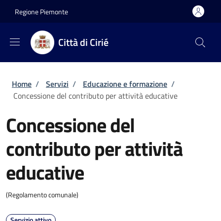
Salta al contenuto principale
Skip to footer content
Regione Piemonte
Città di Cirié
Briciole di pane
Home
/
Servizi
/
Educazione e formazione
/
Concessione del contributo per attività educative
Concessione del
contributo per attività
educative
(Regolamento comunale)
Servizio attivo