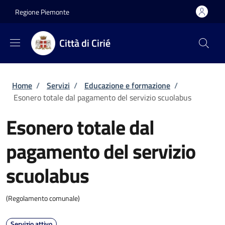
Salta al contenuto principale
Skip to footer content
Regione Piemonte
Città di Cirié
Briciole di pane
Home
/
Servizi
/
Educazione e formazione
/
Esonero totale dal pagamento del servizio scuolabus
Esonero totale dal
pagamento del servizio
scuolabus
(Regolamento comunale)
Servizio attivo