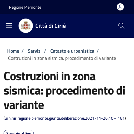
Salta al contenuto principale
Skip to footer content
Regione Piemonte
Città di Cirié
Briciole di pane
Home
/
Servizi
/
Catasto e urbanistica
/
Costruzioni in zona sismica: procedimento di variante
Costruzioni in zona
sismica: procedimento di
variante
(
urn:nir:regione.piemonte;giunta:deliberazione:2021-11-26;10-4161
)
Servizio attivo