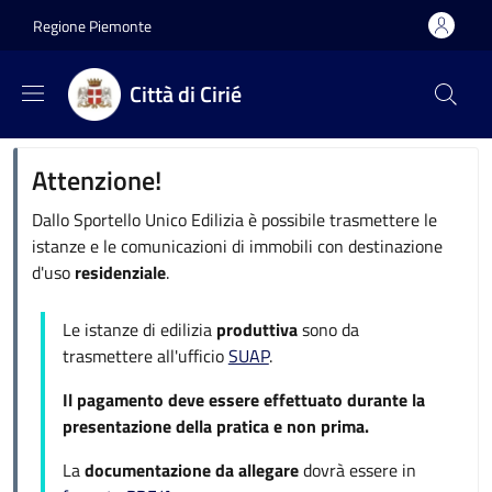
Salta al contenuto principale
Skip to footer content
Regione Piemonte
Città di Cirié
Attenzione!
Dallo Sportello Unico Edilizia è possibile trasmettere le
istanze e le comunicazioni di immobili con destinazione
d'uso
residenziale
.
Le istanze di edilizia
produttiva
sono da
trasmettere all'ufficio
SUAP
.
Il pagamento deve essere effettuato durante la
presentazione della pratica e non prima.
La
documentazione da allegare
dovrà essere in